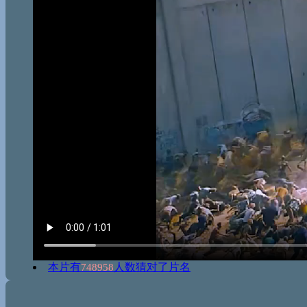
本片有
人数猜对了片名
748958