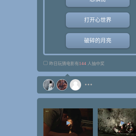
打开心世界
破碎的月亮
144
昨日玩猜电影有
人抽中奖