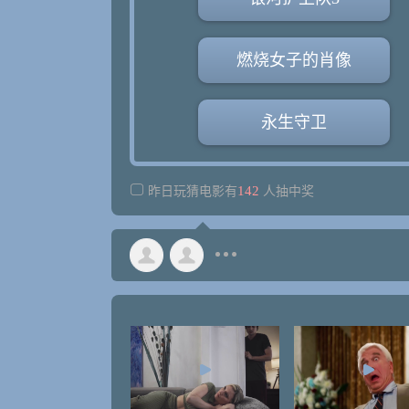
燃烧女子的肖像
永生守卫
142
昨日玩猜电影有
人抽中奖