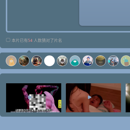
54
本片已有
人数猜对了片名