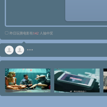
142
昨日玩猜电影有
人抽中奖