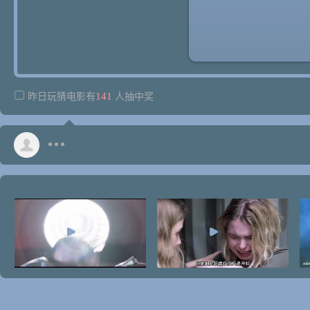
141
昨日玩猜电影有
人抽中奖