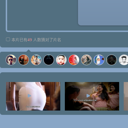
49
本片已有
人数猜对了片名