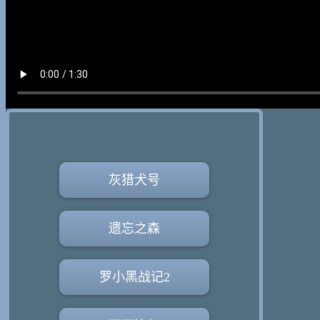
灰猎犬号
遗忘之森
罗小黑战记2