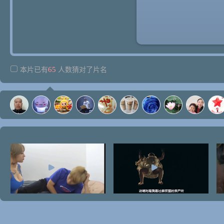
65
本片已有
人数猜对了片名