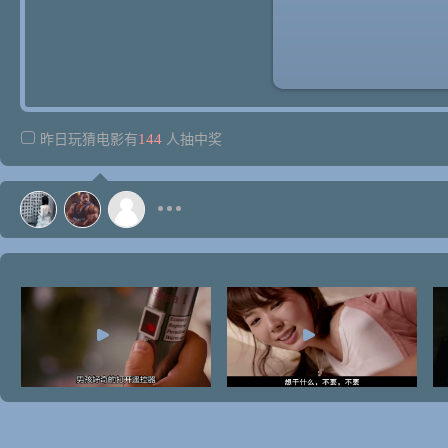
144
昨日玩猜电影有
人抽中奖