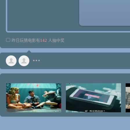
142
昨日玩猜电影有
人抽中奖